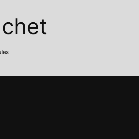
achet
ales