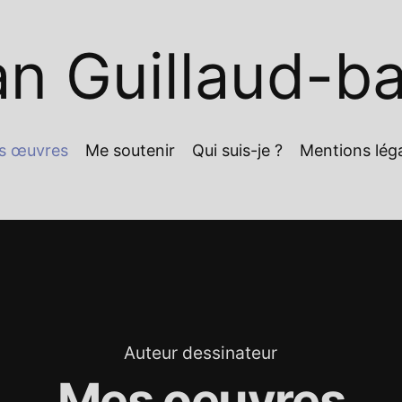
n Guillaud-b
s œuvres
Me soutenir
Qui suis-je ?
Mentions lég
Auteur dessinateur
Mes oeuvres